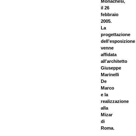
Monachesi,
il 26
febbraio
2005.
La
progettazione
dell'esposizione
venne
affidata
all'architetto
Giuseppe
Marinelli
De
Marco
e la
realizzazione
alla
Mizar
di
Roma.