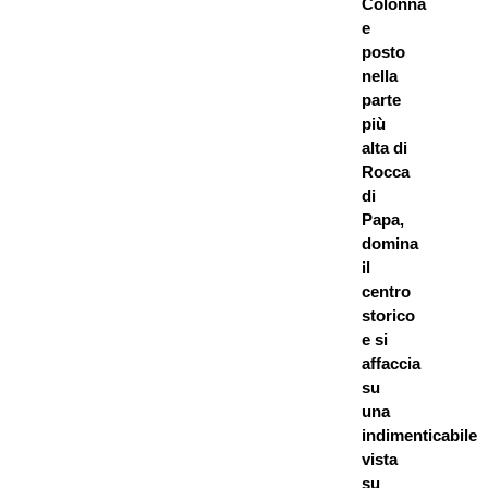
Colonna
e
posto
nella
parte
più
alta di
Rocca
di
Papa,
domina
il
centro
storico
e si
affaccia
su
una
indimenticabile
vista
su