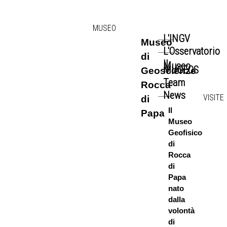
MUSEO
L'INGV
Museo
L'Osservatorio
di
Il
Museo
-
MUGEOS
Geoscienze
Team
Rocca
News
VISITE
di
Il
Papa
Museo
Geofisico
di
Rocca
di
Papa
nato
dalla
volontà
di