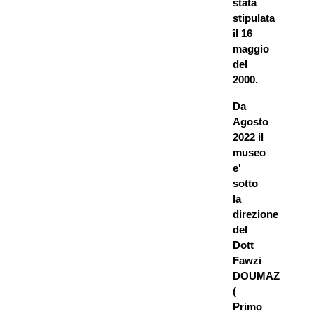
stata
stipulata
il 16
maggio
del
2000.
Da
Agosto
2022 il
museo
e'
sotto
la
direzione
del
Dott
Fawzi
DOUMAZ
(
Primo