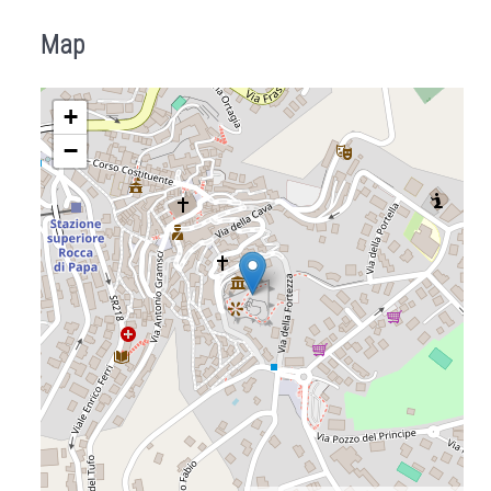
Map
+
−