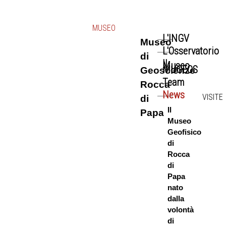
MUSEO
L'INGV
Museo
L'Osservatorio
di
Il
Museo
-
MUGEOS
Geoscienze
Team
Rocca
News
VISITE
di
Il
Papa
Museo
Geofisico
di
Rocca
di
Papa
nato
dalla
volontà
di