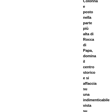
Colonna
e
posto
nella
parte
più
alta di
Rocca
di
Papa,
domina
il
centro
storico
e si
affaccia
su
una
indimenticabile
vista
su