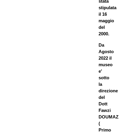
stata
stipulata
il 16
maggio
del
2000.
Da
Agosto
2022 il
museo
e'
sotto
la
direzione
del
Dott
Fawzi
DOUMAZ
(
Primo