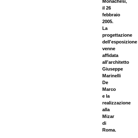
Monachesi,
il 26
febbraio
2005.
La
progettazione
dell'esposizione
venne
affidata
all'architetto
Giuseppe
Marinelli
De
Marco
e la
realizzazione
alla
Mizar
di
Roma.